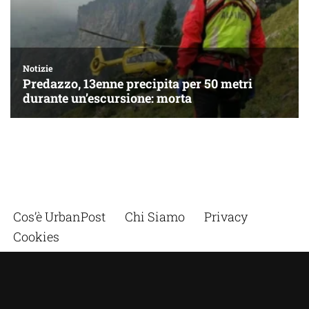
Cos’è UrbanPost
Chi Siamo
Privacy
Cookies