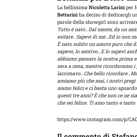
La bellissima
Nicoletta Larini
per f
Bettarini
ha deciso di dedicargli 
parole della showgirl sono arrivare
Tutto è nato…Dal niente, da un se
esitare…Sapevi di me…Ed io non me
È nato subito un amore puro che di 
sapevo, lo sentivo…E lo sapevi anc
abbiamo passato la nostra prima estat
sera a cena, mentre ricordavamo i p
lacrimavo…Che bello ricordare…Ma e
amiamo più che mai, i nostri pregi 
siamo felici e ci basta uno sguardo 
questi tre anni? È che non ce ne s
che sei felice. Ti amo tanto e tanto 
https://www.instagram.com/p/CA
Il commento di Stefano