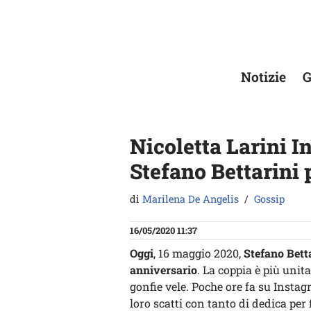
Vai
al
contenuto
Notizie
G
Nicoletta Larini I
Stefano Bettarini 
di
Marilena De Angelis
Gossip
16/05/2020 11:37
Oggi
, 16 maggio 2020,
Stefano Betta
anniversario
. La coppia è più unit
gonfie vele. Poche ore fa su Instag
loro scatti con tanto di dedica per