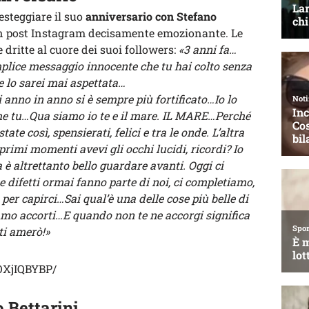
esteggiare il suo
anniversario con Stefano
un post Instagram decisamente emozionante. Le
 dritte al cuore dei suoi followers:
«3 anni fa…
mplice messaggio innocente che tu hai colto senza
 lo sarei mai aspettata…
anno in anno si è sempre più fortificato…Io lo
he tu…Qua siamo io te e il mare. IL MARE…Perché
e così, spensierati, felici e tra le onde. L’altra
rimi momenti avevi gli occhi lucidi, ricordi? Io
̀ altrettanto bello guardare avanti. Oggi ci
e difetti ormai fanno parte di noi, ci completiamo,
per capirci…Sai qual’è una delle cose più belle di
iamo accorti…E quando non te ne accorgi significa
ti amerò!»
OXjIQBYBP/
 Bettarini