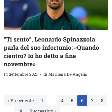
“Ti sento”, Leonardo Spinazzola
parla del suo infortunio: «Quando
rientro? Io ho detto a fine
novembre»
14 Settembre 2021
di
Marilena De Angelis
« Precedente
1
…
4
5
6
7
8
…
18
Successivo »