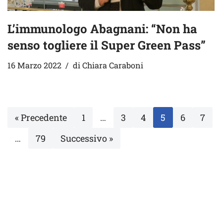
L’immunologo Abagnani: “Non ha
senso togliere il Super Green Pass”
16 Marzo 2022
di
Chiara Caraboni
« Precedente
1
…
3
4
5
6
7
…
79
Successivo »