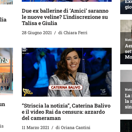
Due ex ballerine di ‘Amici’ saranno
le nuove veline? L’indiscrezione su
lia
Talisa e Giulia
28 Giugno 2021
di
Chiara Ferri
 un
“Striscia la notizia”, Caterina Balivo
e il video Rai da censura: azzardo
del cameraman
is
11 Marzo 2021
di
Oriana Cantini