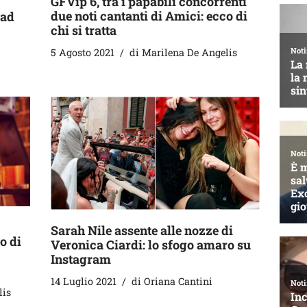
GFVip 6, tra i papabili concorrenti
due noti cantanti di Amici: ecco di
 ad
chi si tratta
5 Agosto 2021
di
Marilena De Angelis
Sarah Nile assente alle nozze di
o di
Veronica Ciardi: lo sfogo amaro su
Instagram
14 Luglio 2021
di
Oriana Cantini
lis