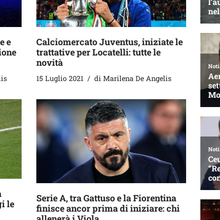
Calciomercato Juventus, iniziate le
e e
trattative per Locatelli: tutte le
ione
novità
15 Luglio 2021
di
Marilena De Angelis
is
a
Serie A, tra Gattuso e la Fiorentina
i le
finisce ancor prima di iniziare: chi
allenerà i Viola