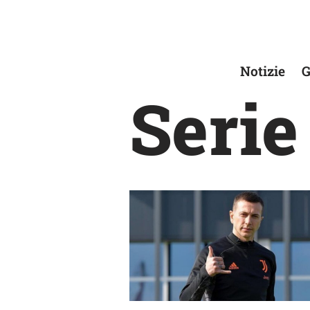
Vai
al
Notizie
G
contenuto
Serie