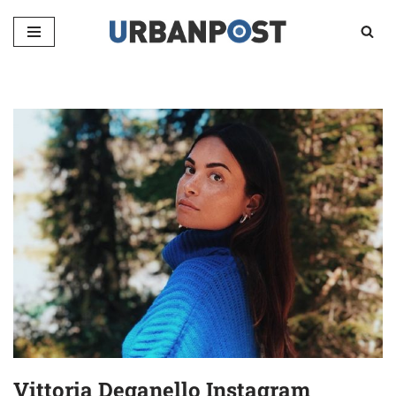
Vai
al
contenuto
Vittoria Deganello Instagram